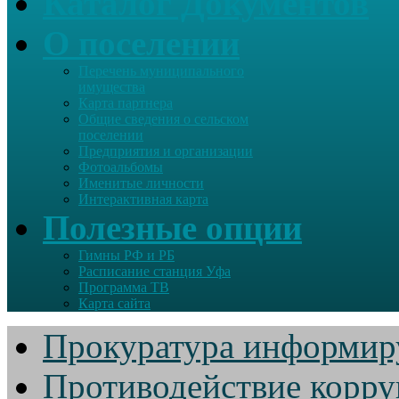
Каталог Документов
О поселении
Перечень муниципального
имущества
Карта партнера
Общие сведения о сельском
поселении
Предприятия и организации
Фотоальбомы
Именитые личности
Интерактивная карта
Полезные опции
Гимны РФ и РБ
Расписание станция Уфа
Программа ТВ
Карта сайта
Прокуратура информир
Противодействие корр