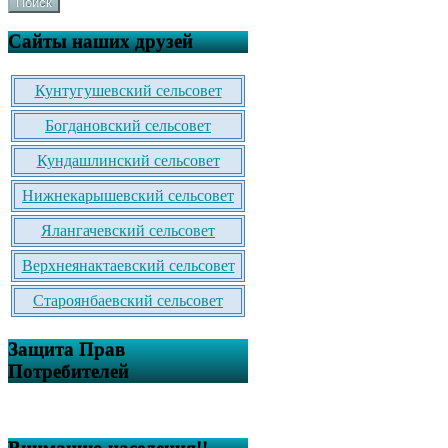
Поиск
Сайты наших друзей
Кунтугушевский сельсовет
Богдановский сельсовет
Кундашлинский сельсовет
Нижнекарышевский сельсовет
Ялангачевский сельсовет
Верхнеянактаевский сельсовет
Староянбаевский сельсовет
Защита Прав
Потребителей