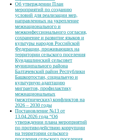
Об утверждении План
мероприятий по созданию
условий для реализации мер,
направленных на укрепление
межнационального и
межконфессионального согласия,
сохранение и развитие языков и
культуры народов Российской
Федерации, проживающих на
территории сельского поселения
Кундашлинский сельсовет
муниципального района
Балтачевский район Республики
Башкортостан, социальную и
культурную адаптацию
мигрантов, профилактику
межнациональных
(межэтнических) конфликтов на
2026 – 2030 годы
Постановление №13 от
13.04.2026 года “Об
утверждении плана мероприятий
по противодействию коррупции
на территории сельского
поселения сельского поселения