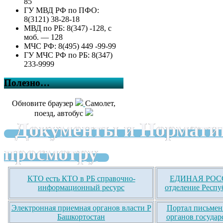
85
ГУ МВД РФ по ПФО:
8(3121) 38-28-18
МВД по РБ: 8(347) -128, с
моб. — 128
МЧС РФ: 8(495) 449 -99-99
ГУ МЧС РФ по РБ: 8(347)
233-9999
Полезно…
Обновите браузер
Самолет,
поезд, автобус
Документы и Нормати
просмотру
КТО есть КТО в РБ справочно-
ЕДИНАЯ РОСС
информационный ресурс
отделение Респу
Электронная приемная органов власти Р
Портал письмен
Башкортостан
органов государ