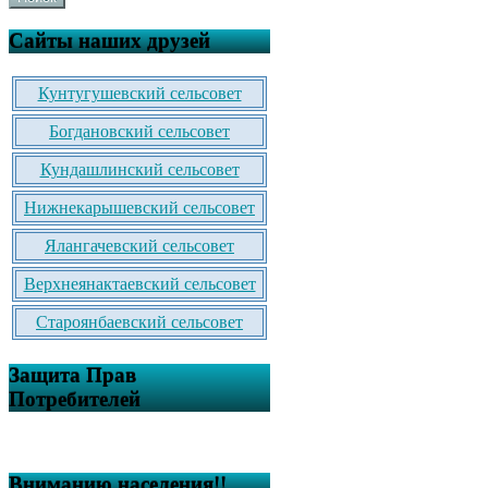
Сайты наших друзей
Кунтугушевский сельсовет
Богдановский сельсовет
Кундашлинский сельсовет
Нижнекарышевский сельсовет
Ялангачевский сельсовет
Верхнеянактаевский сельсовет
Староянбаевский сельсовет
Защита Прав
Потребителей
Вниманию населения!!