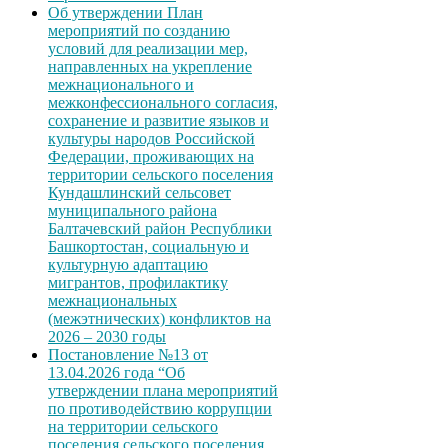
Об утверждении План
мероприятий по созданию
условий для реализации мер,
направленных на укрепление
межнационального и
межконфессионального согласия,
сохранение и развитие языков и
культуры народов Российской
Федерации, проживающих на
территории сельского поселения
Кундашлинский сельсовет
муниципального района
Балтачевский район Республики
Башкортостан, социальную и
культурную адаптацию
мигрантов, профилактику
межнациональных
(межэтнических) конфликтов на
2026 – 2030 годы
Постановление №13 от
13.04.2026 года “Об
утверждении плана мероприятий
по противодействию коррупции
на территории сельского
поселения сельского поселения