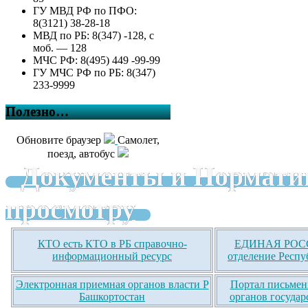
ГУ МВД РФ по ПФО:
8(3121) 38-28-18
МВД по РБ: 8(347) -128, с
моб. — 128
МЧС РФ: 8(495) 449 -99-99
ГУ МЧС РФ по РБ: 8(347)
233-9999
Полезно…
Обновите браузер
Самолет,
поезд, автобус
Документы и Нормати
просмотру
КТО есть КТО в РБ справочно-
ЕДИНАЯ РОСС
информационный ресурс
отделение Респу
Электронная приемная органов власти Р
Портал письмен
Башкортостан
органов государ