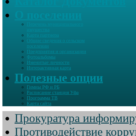
Каталог Документов
О поселении
Перечень муниципального
имущества
Карта партнера
Общие сведения о сельском
поселении
Предприятия и организации
Фотоальбомы
Именитые личности
Интерактивная карта
Полезные опции
Гимны РФ и РБ
Расписание станция Уфа
Программа ТВ
Карта сайта
Прокуратура информир
Противодействие корр