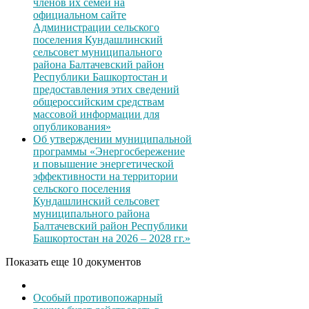
членов их семей на
официальном сайте
Администрации сельского
поселения Кундашлинский
сельсовет муниципального
района Балтачевский район
Республики Башкортостан и
предоставления этих сведений
общероссийским средствам
массовой информации для
опубликования»
Об утверждении муниципальной
программы «Энергосбережение
и повышение энергетической
эффективности на территории
сельского поселения
Кундашлинский сельсовет
муниципального района
Балтачевский район Республики
Башкортостан на 2026 – 2028 гг.»
Показать еще 10 документов
Особый противопожарный