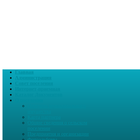
Главная
Администрация
Совет поселения
Интернет-приемная
Каталог Документов
О поселении
Перечень муниципального
имущества
Карта партнера
Общие сведения о сельском
поселении
Предприятия и организации
Фотоальбомы