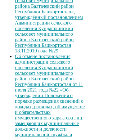
сельсовет муниципального
района Балтачевский район
Республики Башкортостан»,
утверждённый постановлением
Администрации сельского
поселения Кундашлинский
сельсовет муниципального
района Балтачевский район
Республики Башкортостан
18.11.2019 года №29
Об отмене постановления
администрации сельского
поселения Кундашлинский
сельсовет муниципального
района Балтачевский район
Республики Башкортостан от 11
июля 2021 года №22 «Об
утверждении Положения о
порядке размещения сведений о
доходах, расходах, об имуществе
и обязательствах
имущественного характера лиц,
замещающих муниципальные
должности и должности
муниципальной службы, и