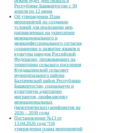
режим будет действовать в
Республике Башкортостан с 30
апреля по 12 июня
Об утверждении План
мероприятий по созданию
условий для реализации мер,
направленных на укрепление
межнационального и
межконфессионального согласия,
сохранение и развитие языков и
культуры народов Российской
Федерации, проживающих на
территории сельского поселения
Кундашлинский сельсовет
муниципального района
Балтачевский район Республики
Башкортостан, социальную и
культурную адаптацию
мигрантов, профилактику
межнациональных
(межэтнических) конфликтов на
2026 – 2030 годы
Постановление №13 от
13.04.2026 года “Об
утверждении плана мероприятий