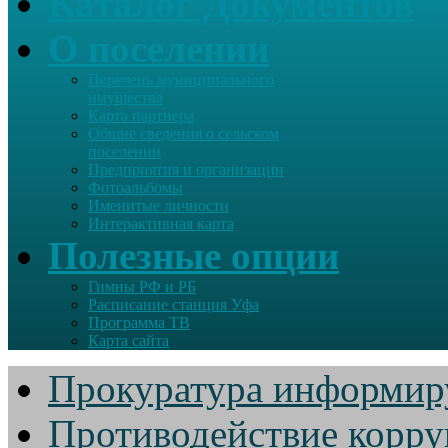
Каталог Документов
О поселении
Перечень муниципального
имущества
Карта партнера
Общие сведения о сельском
поселении
Предприятия и организации
Фотоальбомы
Именитые личности
Интерактивная карта
Полезные опции
Гимны РФ и РБ
Расписание станция Уфа
Программа ТВ
Карта сайта
Прокуратура информир
Противодействие корр