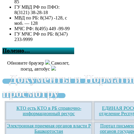
85
ГУ МВД РФ по ПФО:
8(3121) 38-28-18
МВД по РБ: 8(347) -128, с
моб. — 128
МЧС РФ: 8(495) 449 -99-99
ГУ МЧС РФ по РБ: 8(347)
233-9999
Полезно…
Обновите браузер
Самолет,
поезд, автобус
Документы и Нормати
просмотру
КТО есть КТО в РБ справочно-
ЕДИНАЯ РОСС
информационный ресурс
отделение Респу
Электронная приемная органов власти Р
Портал письмен
Башкортостан
органов государ