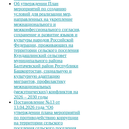
Об утверждении План
мероприятий по созданию
условий для реализации мер,
направленных на укрепление
межнационального и
межконфессионального согласия,
сохранение и развитие языков и
культуры народов Российской
Федерации, проживающих на
территории сельского поселения
Кундашлинский сельсовет
муниципального района
Балтачевский район Республики
Башкортостан, социальную и
культурную адаптацию
мигрантов, профилактику
межнациональных
(межэтнических) конфликтов на
2026 – 2030 годы
Постановление №13 от
13.04.2026 года “Об
утверждении плана мероприятий
по противодействию коррупции
на территории сельского
поселения сельского поселения