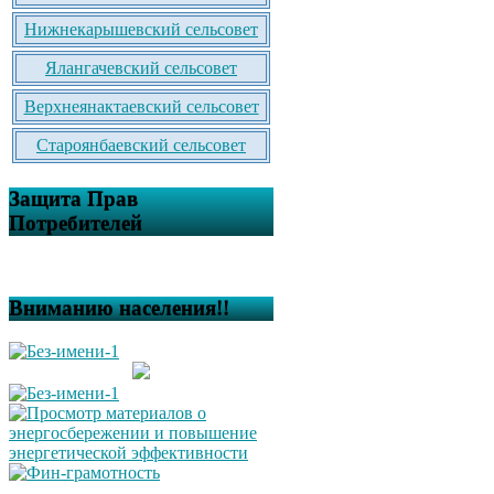
Нижнекарышевский сельсовет
Ялангачевский сельсовет
Верхнеянактаевский сельсовет
Староянбаевский сельсовет
Защита Прав
Потребителей
Вниманию населения!!