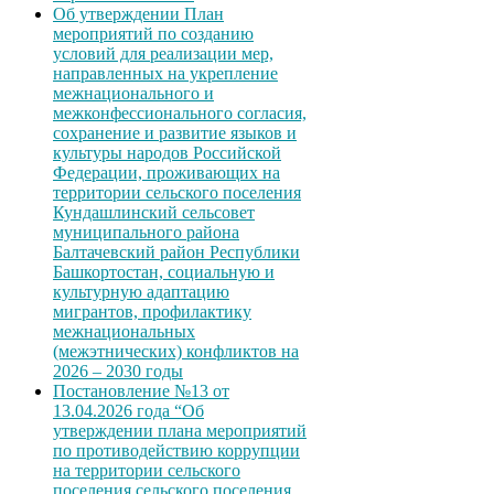
Об утверждении План
мероприятий по созданию
условий для реализации мер,
направленных на укрепление
межнационального и
межконфессионального согласия,
сохранение и развитие языков и
культуры народов Российской
Федерации, проживающих на
территории сельского поселения
Кундашлинский сельсовет
муниципального района
Балтачевский район Республики
Башкортостан, социальную и
культурную адаптацию
мигрантов, профилактику
межнациональных
(межэтнических) конфликтов на
2026 – 2030 годы
Постановление №13 от
13.04.2026 года “Об
утверждении плана мероприятий
по противодействию коррупции
на территории сельского
поселения сельского поселения