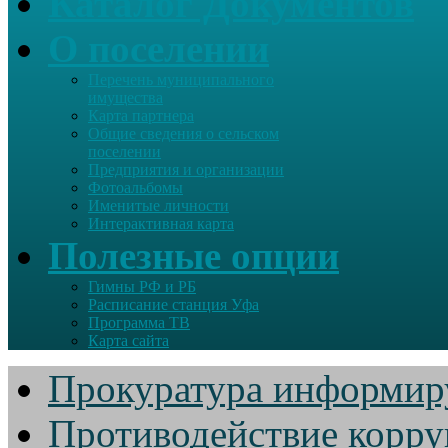
Каталог Документов
О поселении
Перечень муниципального
имущества
Карта партнера
Общие сведения о сельском
поселении
Предприятия и организации
Фотоальбомы
Именитые личности
Интерактивная карта
Полезные опции
Гимны РФ и РБ
Расписание станция Уфа
Программа ТВ
Карта сайта
Прокуратура информир
Противодействие корр