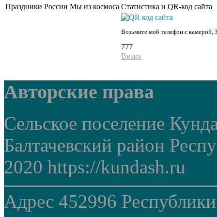
Праздники России
Мы из космоса
Статистика и QR-код сайта
Возьмите моб телефон с камерой, 
777
Вверх
Авторские права
Сельское поселение Кунд
Балтачевский район Респ
2020 https://kundash.ru
Адрес 452996 Республики