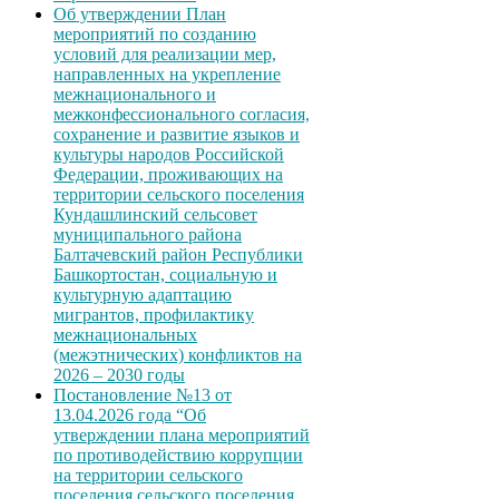
Об утверждении План
мероприятий по созданию
условий для реализации мер,
направленных на укрепление
межнационального и
межконфессионального согласия,
сохранение и развитие языков и
культуры народов Российской
Федерации, проживающих на
территории сельского поселения
Кундашлинский сельсовет
муниципального района
Балтачевский район Республики
Башкортостан, социальную и
культурную адаптацию
мигрантов, профилактику
межнациональных
(межэтнических) конфликтов на
2026 – 2030 годы
Постановление №13 от
13.04.2026 года “Об
утверждении плана мероприятий
по противодействию коррупции
на территории сельского
поселения сельского поселения