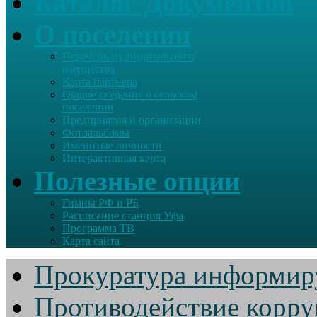
Каталог Документов
О поселении
Перечень муниципального
имущества
Карта партнера
Общие сведения о сельском
поселении
Предприятия и организации
Фотоальбомы
Именитые личности
Интерактивная карта
Полезные опции
Гимны РФ и РБ
Расписание станция Уфа
Программа ТВ
Карта сайта
Прокуратура информир
Противодействие корр