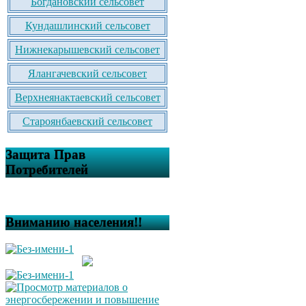
Богдановский сельсовет
Кундашлинский сельсовет
Нижнекарышевский сельсовет
Ялангачевский сельсовет
Верхнеянактаевский сельсовет
Староянбаевский сельсовет
Защита Прав
Потребителей
Вниманию населения!!