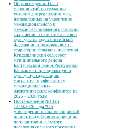
Об утверждении План
мероприятий по созданию
условий для реализации мер,
направленных на укрепление
межнационального и
межконфессионального согласия,
сохранение и развитие языков и
культуры народов Российской
Федерации, проживающих на
территории сельского поселения
Кундашлинский сельсовет
муниципального района
Балтачевский район Республики
Башкортостан, социальную и
культурную адаптацию
мигрантов, профилактику
межнациональных
(межэтнических) конфликтов на
2026 – 2030 годы
Постановление №13 от
13.04.2026 года “Об
утверждении плана мероприятий
по противодействию коррупции
на территории сельского
поселения сельского поселения