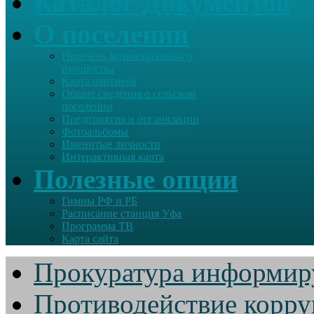
Каталог Документов
О поселении
Перечень муниципального
имущества
Карта партнера
Общие сведения о сельском
поселении
Предприятия и организации
Фотоальбомы
Именитые личности
Интерактивная карта
Полезные опции
Гимны РФ и РБ
Расписание станция Уфа
Программа ТВ
Карта сайта
Прокуратура информир
Противодействие корр