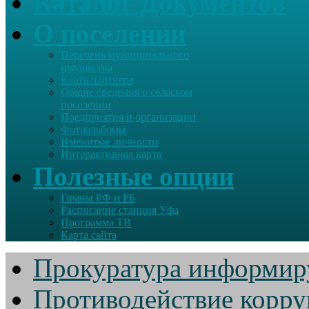
Каталог Документов
О поселении
Перечень муниципального
имущества
Карта партнера
Общие сведения о сельском
поселении
Предприятия и организации
Фотоальбомы
Именитые личности
Интерактивная карта
Полезные опции
Гимны РФ и РБ
Расписание станция Уфа
Программа ТВ
Карта сайта
Прокуратура информир
Противодействие корр