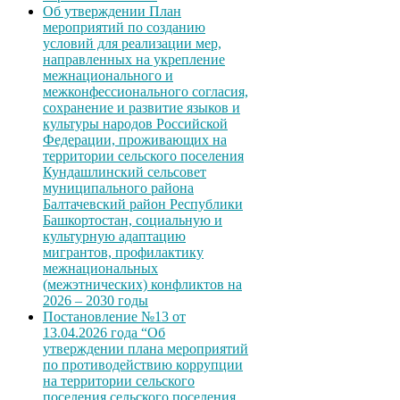
Об утверждении План
мероприятий по созданию
условий для реализации мер,
направленных на укрепление
межнационального и
межконфессионального согласия,
сохранение и развитие языков и
культуры народов Российской
Федерации, проживающих на
территории сельского поселения
Кундашлинский сельсовет
муниципального района
Балтачевский район Республики
Башкортостан, социальную и
культурную адаптацию
мигрантов, профилактику
межнациональных
(межэтнических) конфликтов на
2026 – 2030 годы
Постановление №13 от
13.04.2026 года “Об
утверждении плана мероприятий
по противодействию коррупции
на территории сельского
поселения сельского поселения