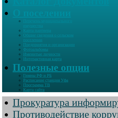
Каталог Документов
О поселении
Перечень муниципального
имущества
Карта партнера
Общие сведения о сельском
поселении
Предприятия и организации
Фотоальбомы
Именитые личности
Интерактивная карта
Полезные опции
Гимны РФ и РБ
Расписание станция Уфа
Программа ТВ
Карта сайта
Прокуратура информир
Противодействие корр