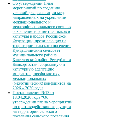
Об утверждении План
мероприятий по созданию
условий для реализации мер,
направленных на укрепление
межнационального и
межконфессионального согласия,
сохранение и развитие языков и
культуры народов Российской
Федерации, проживающих на
территории сельского поселения
Кундашлинский сельсовет
муниципального района
Балтачевский район Республики
Башкортостан, социальную и
культурную адаптацию
мигрантов, профилактику
межнациональных
(межэтнических) конфликтов на
2026 – 2030 годы
Постановление №13 от
13.04.2026 года “Об
утверждении плана мероприятий
по противодействию коррупции
на территории сельского
поселения сельского поселения