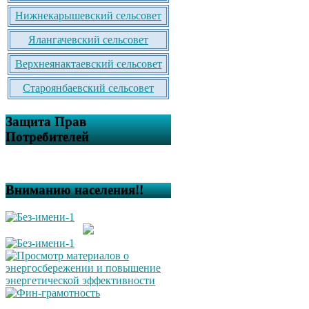
Нижнекарышевский сельсовет
Ялангачевский сельсовет
Верхнеянактаевский сельсовет
Староянбаевский сельсовет
Защита Прав
Потребителей
Вниманию населения!!