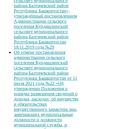
сельсовет муниципального
района Балтачевский район
Республики Башкортостан»,
утверждённый постановлением
Администрации сельского
поселения Кундашлинский
сельсовет муниципального
района Балтачевский район
Республики Башкортостан
18.11.2019 года №29
Об отмене постановления
администрации сельского
поселения Кундашлинский
сельсовет муниципального
района Балтачевский район
Республики Башкортостан от 11
июля 2021 года №22 «Об
утверждении Положения о
порядке размещения сведений о
доходах, расходах, об имуществе
и обязательствах
имущественного характера лиц,
замещающих муниципальные
должности и должности
муниципальной службы, и