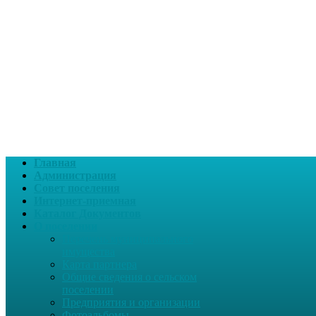
Главная
Администрация
Совет поселения
Интернет-приемная
Каталог Документов
О поселении
Перечень муниципального
имущества
Карта партнера
Общие сведения о сельском
поселении
Предприятия и организации
Фотоальбомы