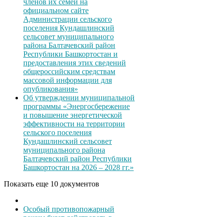
членов их семей на
официальном сайте
Администрации сельского
поселения Кундашлинский
сельсовет муниципального
района Балтачевский район
Республики Башкортостан и
предоставления этих сведений
общероссийским средствам
массовой информации для
опубликования»
Об утверждении муниципальной
программы «Энергосбережение
и повышение энергетической
эффективности на территории
сельского поселения
Кундашлинский сельсовет
муниципального района
Балтачевский район Республики
Башкортостан на 2026 – 2028 гг.»
Показать еще 10 документов
Особый противопожарный