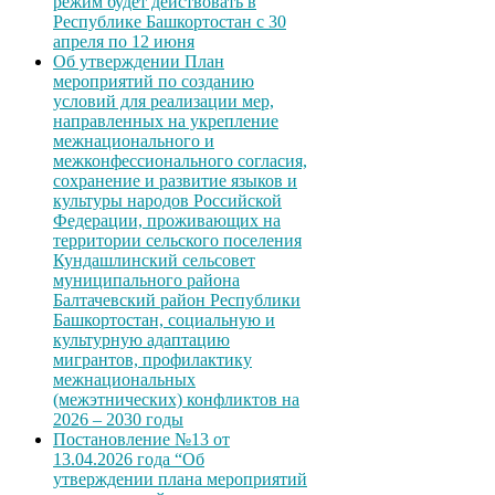
режим будет действовать в
Республике Башкортостан с 30
апреля по 12 июня
Об утверждении План
мероприятий по созданию
условий для реализации мер,
направленных на укрепление
межнационального и
межконфессионального согласия,
сохранение и развитие языков и
культуры народов Российской
Федерации, проживающих на
территории сельского поселения
Кундашлинский сельсовет
муниципального района
Балтачевский район Республики
Башкортостан, социальную и
культурную адаптацию
мигрантов, профилактику
межнациональных
(межэтнических) конфликтов на
2026 – 2030 годы
Постановление №13 от
13.04.2026 года “Об
утверждении плана мероприятий