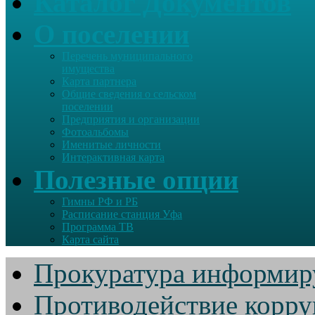
Каталог Документов
О поселении
Перечень муниципального
имущества
Карта партнера
Общие сведения о сельском
поселении
Предприятия и организации
Фотоальбомы
Именитые личности
Интерактивная карта
Полезные опции
Гимны РФ и РБ
Расписание станция Уфа
Программа ТВ
Карта сайта
Прокуратура информир
Противодействие корр