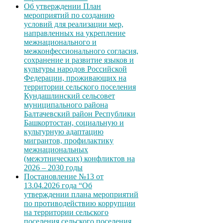
Об утверждении План
мероприятий по созданию
условий для реализации мер,
направленных на укрепление
межнационального и
межконфессионального согласия,
сохранение и развитие языков и
культуры народов Российской
Федерации, проживающих на
территории сельского поселения
Кундашлинский сельсовет
муниципального района
Балтачевский район Республики
Башкортостан, социальную и
культурную адаптацию
мигрантов, профилактику
межнациональных
(межэтнических) конфликтов на
2026 – 2030 годы
Постановление №13 от
13.04.2026 года “Об
утверждении плана мероприятий
по противодействию коррупции
на территории сельского
поселения сельского поселения