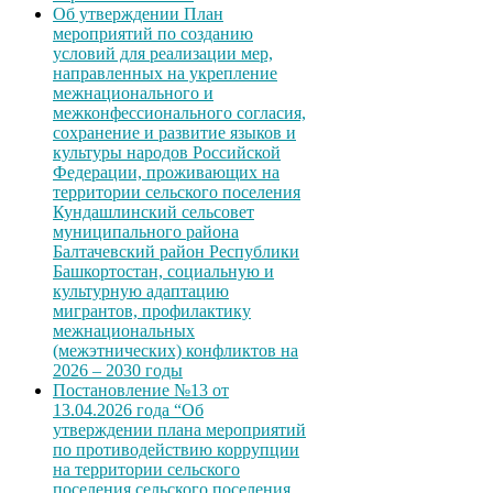
Об утверждении План
мероприятий по созданию
условий для реализации мер,
направленных на укрепление
межнационального и
межконфессионального согласия,
сохранение и развитие языков и
культуры народов Российской
Федерации, проживающих на
территории сельского поселения
Кундашлинский сельсовет
муниципального района
Балтачевский район Республики
Башкортостан, социальную и
культурную адаптацию
мигрантов, профилактику
межнациональных
(межэтнических) конфликтов на
2026 – 2030 годы
Постановление №13 от
13.04.2026 года “Об
утверждении плана мероприятий
по противодействию коррупции
на территории сельского
поселения сельского поселения