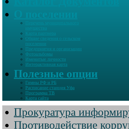
Каталог Документов
О поселении
Перечень муниципального
имущества
Карта партнера
Общие сведения о сельском
поселении
Предприятия и организации
Фотоальбомы
Именитые личности
Интерактивная карта
Полезные опции
Гимны РФ и РБ
Расписание станция Уфа
Программа ТВ
Карта сайта
Прокуратура информир
Противодействие корр