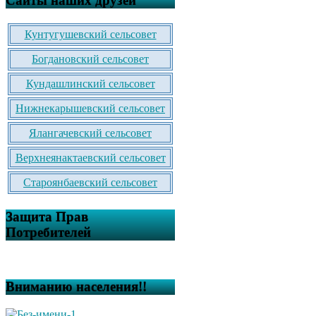
Сайты наших друзей
Кунтугушевский сельсовет
Богдановский сельсовет
Кундашлинский сельсовет
Нижнекарышевский сельсовет
Ялангачевский сельсовет
Верхнеянактаевский сельсовет
Староянбаевский сельсовет
Защита Прав
Потребителей
Вниманию населения!!