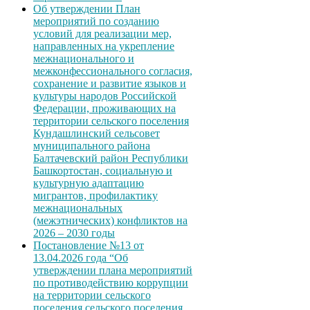
Об утверждении План
мероприятий по созданию
условий для реализации мер,
направленных на укрепление
межнационального и
межконфессионального согласия,
сохранение и развитие языков и
культуры народов Российской
Федерации, проживающих на
территории сельского поселения
Кундашлинский сельсовет
муниципального района
Балтачевский район Республики
Башкортостан, социальную и
культурную адаптацию
мигрантов, профилактику
межнациональных
(межэтнических) конфликтов на
2026 – 2030 годы
Постановление №13 от
13.04.2026 года “Об
утверждении плана мероприятий
по противодействию коррупции
на территории сельского
поселения сельского поселения