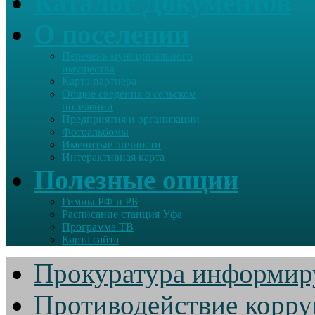
Каталог Документов
О поселении
Перечень муниципального
имущества
Карта партнера
Общие сведения о сельском
поселении
Предприятия и организации
Фотоальбомы
Именитые личности
Интерактивная карта
Полезные опции
Гимны РФ и РБ
Расписание станция Уфа
Программа ТВ
Карта сайта
Прокуратура информир
Противодействие корр