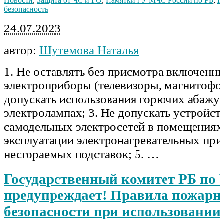
Новости
,
Защита от ЧС и ГО
,
Памятки ГУ МЧС России по РБ
,
безопасность
24.07.2023
автор:
Шутемова Наталья
1. Не оставлять без присмотра включенн
электроприборы (телевизоры, магнитофон
допускать использования горючих абажу
электролампах; 3. Не допускать устройс
самодельных электросетей в помещениях;
эксплуатации электронагревательных пр
несгораемых подставок; 5. …
Государственный комитет РБ по
предупреждает! Правила пожар
безопасности при использовани